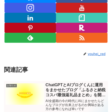
youhei_red
関連記事
ChatGPTとAIブログくんに運用
お知らせ
をまかせたブログ「ふるさと納税
コスパ最強返礼品まとめ」を開設
しました
AI全盛期の今の時代にAIにまかせたらど
んなブログが出来上がるのか興味がある
方の参考になれば幸いです