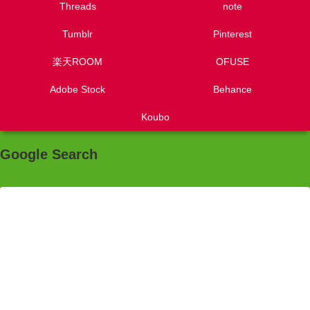
Threads
note
Tumblr
Pinterest
楽天ROOM
OFUSE
Adobe Stock
Behance
Koubo
Google Search