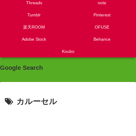
Threads
note
Tumblr
Pinterest
楽天ROOM
OFUSE
Adobe Stock
Behance
Koubo
Google Search
カルーセル