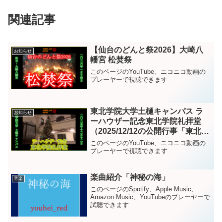
関連記事
【仙台のどんと祭2026】大崎八
お知らせ
幡宮 松焚祭
このページのYouTube、ニコニコ動画の
プレーヤーで視聴できます
東北学院大学土樋キャンパス ラ
お知らせ
ーハウザー記念東北学院礼拝堂
（2025/12/12の公開行事「東北学
院クリスマス」開催時にて）
このページのYouTube、ニコニコ動画の
プレーヤーで視聴できます
楽曲紹介「神秘の海」
音楽
このページのSpotify、Apple Music、
Amazon Music、YouTubeのプレーヤーで
試聴できます