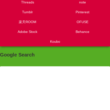
Threads
note
Tumblr
Pinterest
楽天ROOM
OFUSE
Adobe Stock
Behance
Koubo
Google Search