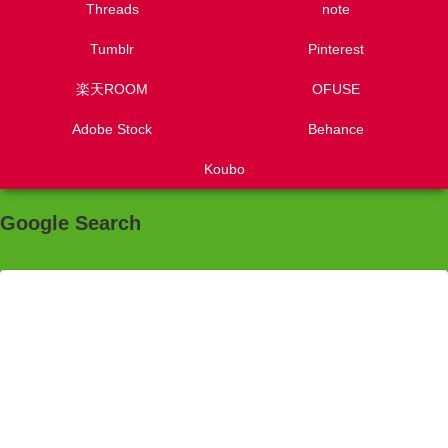
Threads
note
Tumblr
Pinterest
楽天ROOM
OFUSE
Adobe Stock
Behance
Koubo
Google Search