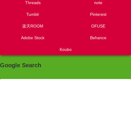
Threads
note
Tumblr
Pinterest
楽天ROOM
OFUSE
Adobe Stock
Behance
Koubo
Google Search