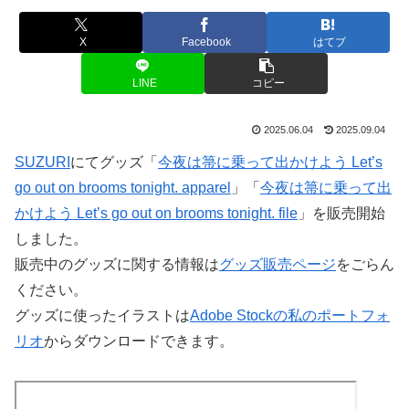
X
Facebook
はてブ
LINE
コピー
2025.06.04
2025.09.04
SUZURI
にてグッズ「
今夜は箒に乗って出かけよう Let’s
go out on brooms tonight. apparel
」「
今夜は箒に乗って出
かけよう Let’s go out on brooms tonight. file
」を販売開始
しました。
販売中のグッズに関する情報は
グッズ販売ページ
をごらん
ください。
グッズに使ったイラストは
Adobe Stockの私のポートフォ
リオ
からダウンロードできます。