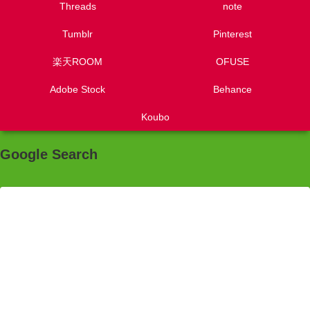
Threads
note
Tumblr
Pinterest
楽天ROOM
OFUSE
Adobe Stock
Behance
Koubo
Google Search