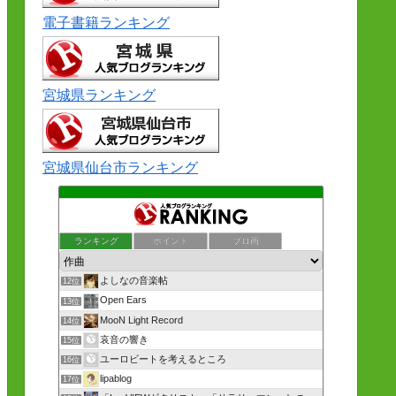
電子書籍ランキング
宮城県ランキング
宮城県仙台市ランキング
ランキング
ポイント
ブロ画
よしなの音楽帖
12位
Open Ears
13位
MooN Light Record
14位
哀音の響き
15位
ユーロビートを考えるところ
16位
lipablog
17位