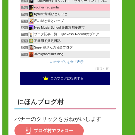
「LesVIEWギタリスト」「サラリーマン」しのびんのブログ
18位
youhei_red portal
19位
Kyojiの音楽ひとりごと
20位
私の城と犬とハープ
21位
Neo Music School ＠東京都多摩市
22位
ブログ記事一覧｜Jjackass-Recordのブログ
23位
不器用ド貧乏日記
24位
Super源さんの音楽ブログ
25位
34thkyabetsu’s blog
26位
このカテゴリを全て表示
参加する
このブログに投票する
にほんブログ村
バナーのクリックをおねがいします