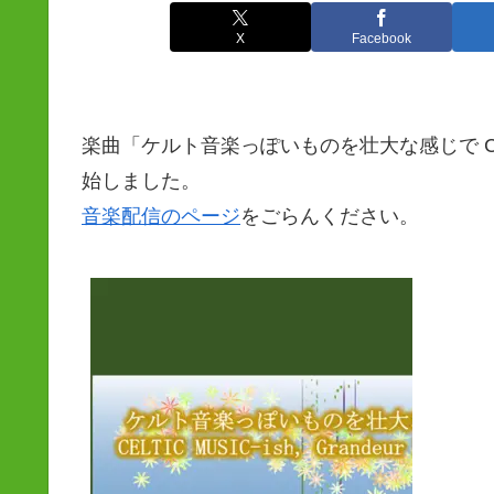
X
Facebook
楽曲「ケルト音楽っぽいものを壮大な感じで CELTIC M
始しました。
音楽配信のページ
をごらんください。