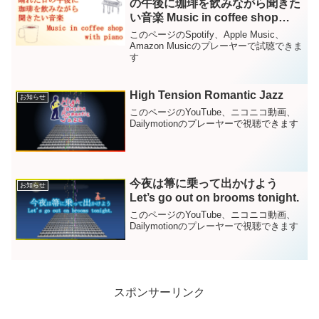
の午後に珈琲を飲みながら聞きた
い音楽 Music in coffee shop
with piano」の配信を開始しまし
このページのSpotify、Apple Music、
た
Amazon Musicのプレーヤーで試聴できま
す
High Tension Romantic Jazz
お知らせ
このページのYouTube、ニコニコ動画、
Dailymotionのプレーヤーで視聴できます
今夜は箒に乗って出かけよう
お知らせ
Let’s go out on brooms tonight.
このページのYouTube、ニコニコ動画、
Dailymotionのプレーヤーで視聴できます
スポンサーリンク