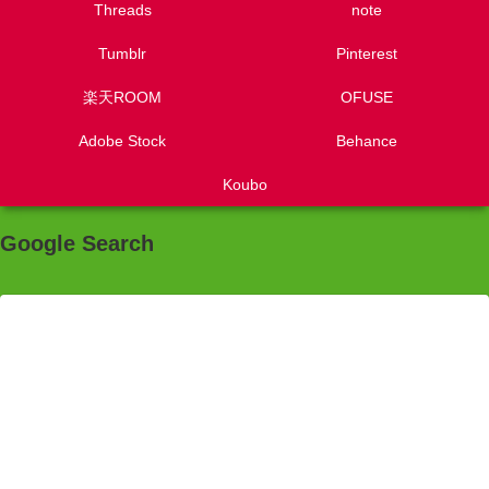
Threads
note
Tumblr
Pinterest
楽天ROOM
OFUSE
Adobe Stock
Behance
Koubo
Google Search