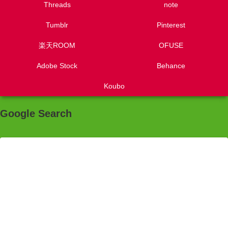
Threads
note
Tumblr
Pinterest
楽天ROOM
OFUSE
Adobe Stock
Behance
Koubo
Google Search