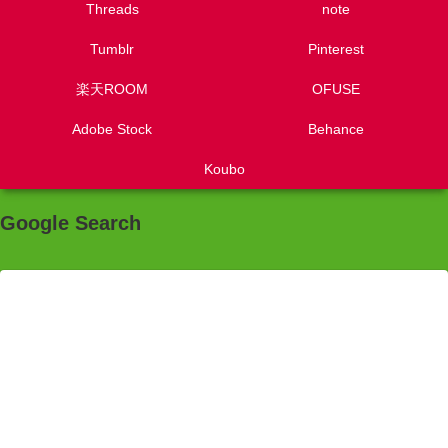
Threads
note
Tumblr
Pinterest
楽天ROOM
OFUSE
Adobe Stock
Behance
Koubo
Google Search