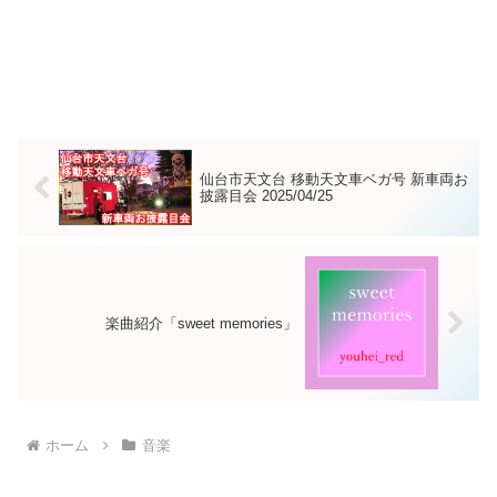
仙台市天文台 移動天文車ベガ号 新車両お
披露目会 2025/04/25
楽曲紹介「sweet memories」
ホーム
音楽