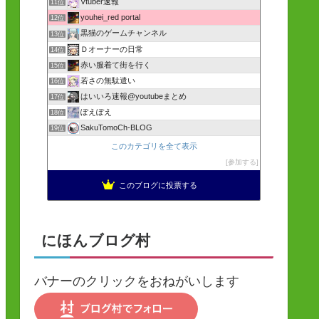
Vtuber速報
11位
youhei_red portal
12位
黒猫のゲームチャンネル
13位
Ｄオーナーの日常
14位
赤い服着て街を行く
15位
若さの無駄遣い
16位
はいいろ速報@youtubeまとめ
17位
ぽえぽえ
18位
SakuTomoCh-BLOG
19位
このカテゴリを全て表示
参加する
このブログに投票する
にほんブログ村
バナーのクリックをおねがいします