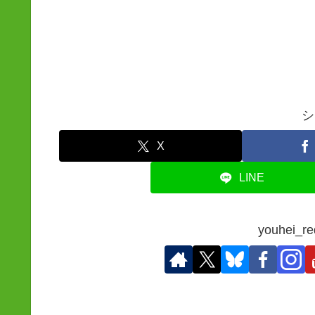
シ
X
LINE
youhei