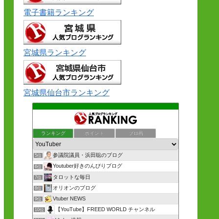
電子書籍ランキング
宮城県ランキング
宮城県仙台市ランキング
ランキング
ポイント
ブロ画
参議院議員・浜田聡のブログ
5位
Youtuber好きのんびりブログ
6位
タロットな毎日
7位
オリオンのブログ
8位
Vtuber NEWS
9位
【YouTube】FREED WORLD チャンネル
10位